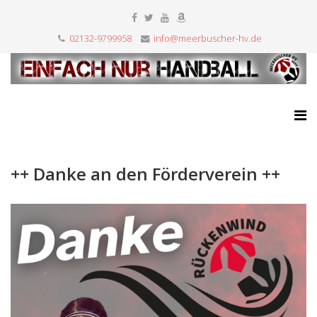
02132-9799958
info@meerbuscher-hv.de
++ Danke an den Förderverein ++